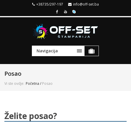
+38735/297-197
info@off-set.ba
Navigacija
Posao
Vi ste ovdje:
Početna
/
Posao
Želite posao?