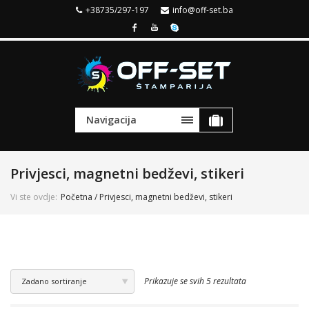
+38735/297-197
info@off-set.ba
Navigacija
Privjesci, magnetni bedževi, stikeri
Vi ste ovdje:
Početna
/ Privjesci, magnetni bedževi, stikeri
Prikazuje se svih 5 rezultata
Zadano sortiranje