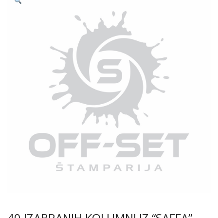
40 IZABRANIH KOLUMNI IZ “SAFFA”