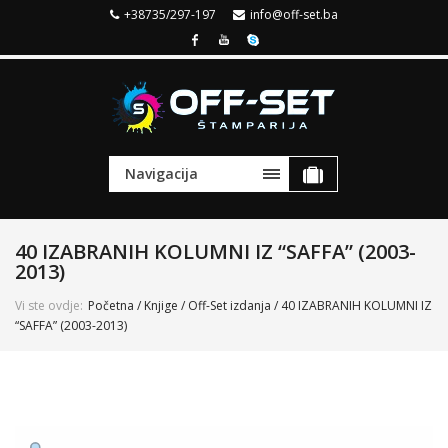
+38735/297-197
info@off-set.ba
Navigacija
40 IZABRANIH KOLUMNI IZ “SAFFA” (2003-
2013)
Vi ste ovdje:
Početna
/
Knjige
/
Off-Set izdanja
/ 40 IZABRANIH KOLUMNI IZ
“SAFFA” (2003-2013)