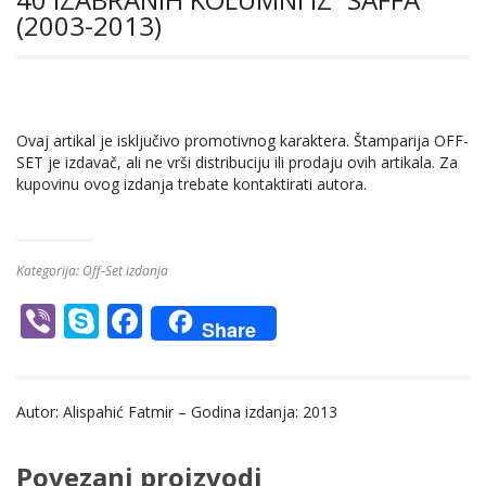
(2003-2013)
Ovaj artikal je isključivo promotivnog karaktera. Štamparija OFF-
SET je izdavač, ali ne vrši distribuciju ili prodaju ovih artikala. Za
kupovinu ovog izdanja trebate kontaktirati autora.
Kategorija:
Off-Set izdanja
Vi
S
F
Share
b
k
ac
er
y
e
Autor: Alispahić Fatmir – Godina izdanja: 2013
p
b
e
o
Povezani proizvodi