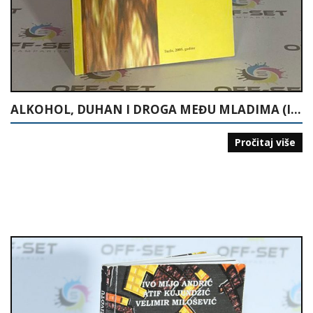
ALKOHOL, DUHAN I DROGA MEĐU MLADIMA (ISTRAŽIVANJE U ŠKOLAMA U TUZLANSKOM KANTONU)
Pročitaj više