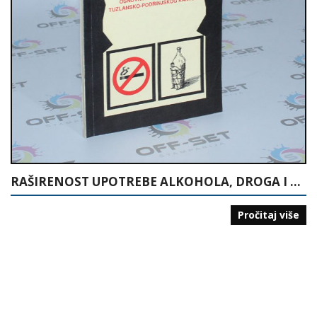
RAŠIRENOST UPOTREBE ALKOHOLA, DROGA I PUŠENJA MEĐU UČENICIMA OSNOVNIH I SREDNJIH ŠKOLA TUZLANSKO-PODRINJSKOG KANTONA
Pročitaj više