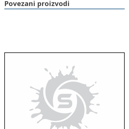
o
Povezani proizvodi
k