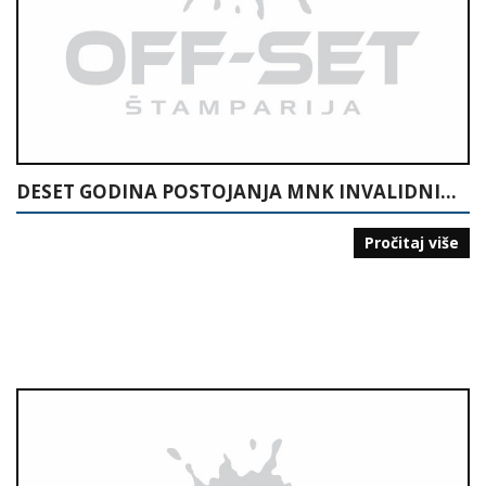
DESET GODINA POSTOJANJA MNK INVALIDNIH LICA “15. MAJ” TUZLA: POČECI MALOG NOGOMETA ZA INVALIDNA LICA U BIH: 1995-2005
Pročitaj više