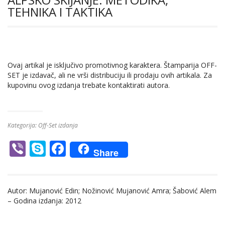
TEHNIKA I TAKTIKA
Ovaj artikal je isključivo promotivnog karaktera. Štamparija OFF-
SET je izdavač, ali ne vrši distribuciju ili prodaju ovih artikala. Za
kupovinu ovog izdanja trebate kontaktirati autora.
Kategorija:
Off-Set izdanja
Vi
S
F
Share
b
k
ac
er
y
e
Autor: Mujanović Edin; Nožinović Mujanović Amra; Šabović Alem
p
b
– Godina izdanja: 2012
e
o