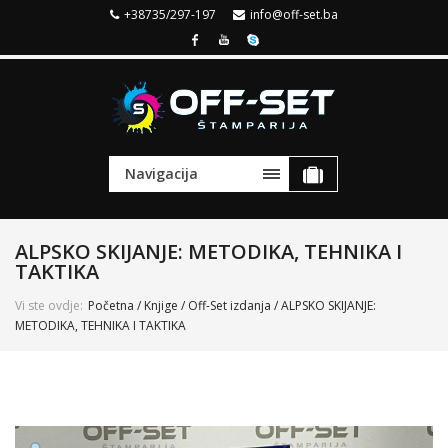
+38735/297-197
info@off-set.ba
Navigacija
ALPSKO SKIJANJE: METODIKA, TEHNIKA I
TAKTIKA
Vi ste ovdje:
Početna
/
Knjige
/
Off-Set izdanja
/ ALPSKO SKIJANJE:
METODIKA, TEHNIKA I TAKTIKA