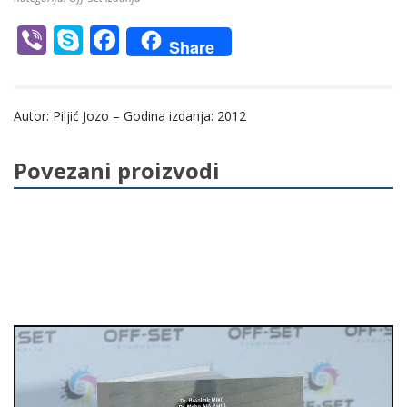
Vi
S
F
Share
b
k
ac
er
y
e
Autor: Piljić Jozo – Godina izdanja: 2012
p
b
e
o
Povezani proizvodi
o
k