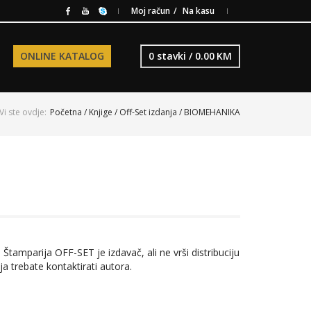
Moj račun
Na kasu
ONLINE KATALOG
0 stavki /
0.00
KM
Vi ste ovdje:
Početna
/
Knjige
/
Off-Set izdanja
/ BIOMEHANIKA
 Štamparija OFF-SET je izdavač, ali ne vrši distribuciju
ja trebate kontaktirati autora.