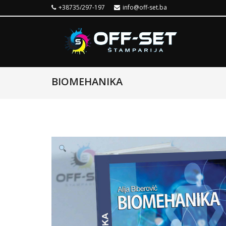
+38735/297-197
info@off-set.ba
BIOMEHANIKA