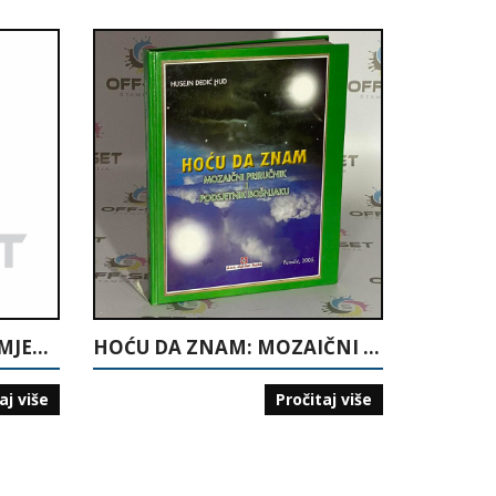
SOFTVER I NJEGOVA PRIMJENA
HOĆU DA ZNAM: MOZAIČNI PRIRUČNIK I PODSJETNIK BOŠNJAKU
aj više
Pročitaj više