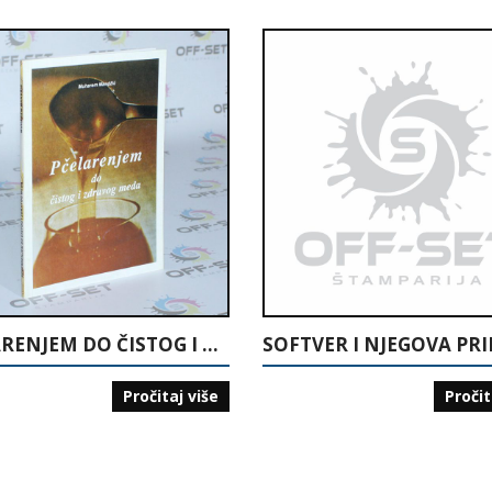
PČELARENJEM DO ČISTOG I ZDRAVOG MEDA
Pročitaj više
Pročit