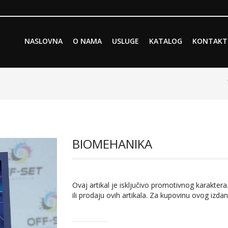
Skip to primary content
Skip to secondary content
NASLOVNA
O NAMA
USLUGE
KATALOG
KONTAKT
Main menu
BIOMEHANIKA
Ovaj artikal je isključivo promotivnog karaktera.
ili prodaju ovih artikala. Za kupovinu ovog izdan