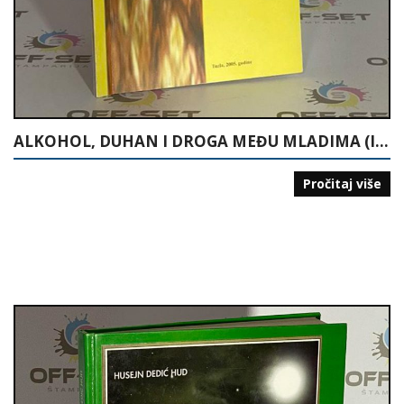
ALKOHOL, DUHAN I DROGA MEĐU MLADIMA (ISTRAŽIVANJE U ŠKOLAMA U TUZLANSKOM KANTONU)
Pročitaj više