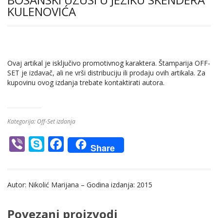
KULENOVIĆA
Ovaj artikal je isključivo promotivnog karaktera. Štamparija OFF-
SET je izdavač, ali ne vrši distribuciju ili prodaju ovih artikala. Za
kupovinu ovog izdanja trebate kontaktirati autora.
Kategorija:
Off-Set izdanja
Vi
S
F
Share
b
k
ac
er
y
e
Autor: Nikolić Marijana – Godina izdanja: 2015
p
b
e
o
Povezani proizvodi