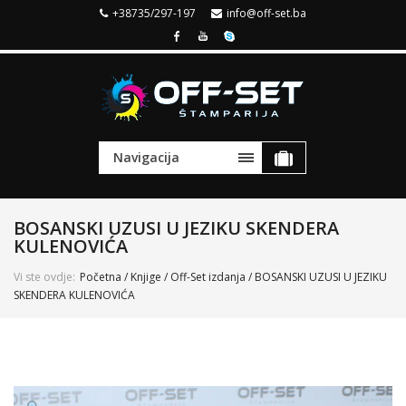
+38735/297-197
info@off-set.ba
Navigacija
BOSANSKI UZUSI U JEZIKU SKENDERA
KULENOVIĆA
Vi ste ovdje:
Početna
/
Knjige
/
Off-Set izdanja
/ BOSANSKI UZUSI U JEZIKU
SKENDERA KULENOVIĆA