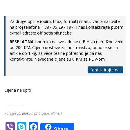
Za druge opcije (obim, tiraž, format) i naručivanje nazovite
na broj telefona: +387 35 297 197 ili nas kontaktirajte putem
e-mail adrese: off_set@bih.net.ba.
BESPLATNA
isporuka na sve adrese u BiH za narudžbe veće
od 200 KM. Cijena dostave za inostranstvo, odnose se za
artikle do 1 kg, za veće težine potrebno je da nas
kontaktirate. Navedene cijene su u KM sa PDV-om.
Kontaktirajte nas
Cijena na upit!
Kategorija:
Blokovi pribilješki, planeri
Vi
S
F
Share