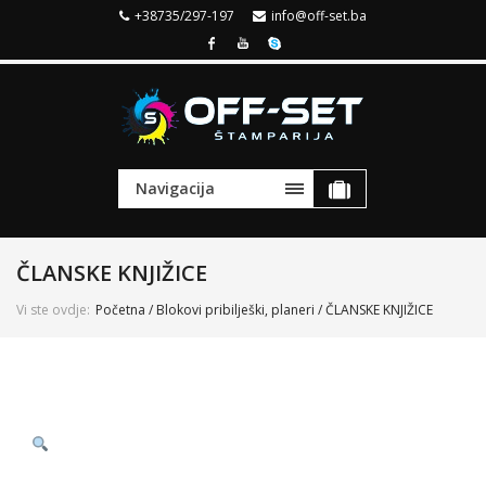
+38735/297-197
info@off-set.ba
Navigacija
ČLANSKE KNJIŽICE
Vi ste ovdje:
Početna
/
Blokovi pribilješki, planeri
/ ČLANSKE KNJIŽICE