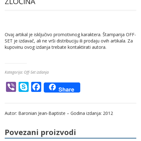
ZLOČINA
Ovaj artikal je isključivo promotivnog karaktera. Štamparija OFF-
SET je izdavač, ali ne vrši distribuciju ili prodaju ovih artikala. Za
kupovinu ovog izdanja trebate kontaktirati autora.
Kategorija:
Off-Set izdanja
Vi
S
F
Share
b
k
ac
er
y
e
Autor: Baronian Jean-Baptiste – Godina izdanja: 2012
p
b
e
o
Povezani proizvodi
o