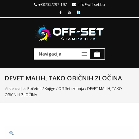
+38735/297-197
info@off-set.ba
Navigacija
DEVET MALIH, TAKO OBIČNIH ZLOČINA
Vi ste ovdje:
Početna
/
Knjige
/
Off-Set izdanja
/ DEVET MALIH, TAKO
OBIČNIH ZLOČINA