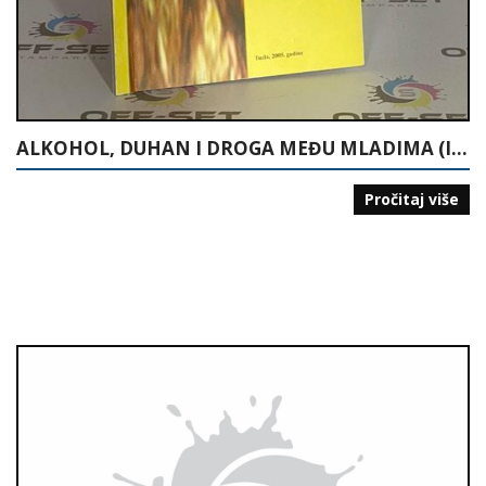
ALKOHOL, DUHAN I DROGA MEĐU MLADIMA (ISTRAŽIVANJE U ŠKOLAMA U TUZLANSKOM KANTONU)
Pročitaj više