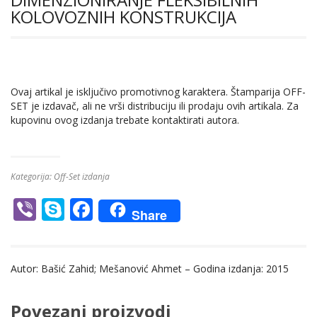
KOLOVOZNIH KONSTRUKCIJA
Ovaj artikal je isključivo promotivnog karaktera. Štamparija OFF-
SET je izdavač, ali ne vrši distribuciju ili prodaju ovih artikala. Za
kupovinu ovog izdanja trebate kontaktirati autora.
Kategorija:
Off-Set izdanja
Vi
S
F
Share
b
k
ac
er
y
e
Autor: Bašić Zahid; Mešanović Ahmet – Godina izdanja: 2015
p
b
e
o
Povezani proizvodi