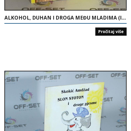
ALKOHOL, DUHAN I DROGA MEĐU MLADIMA (ISTRAŽIVANJE U ŠKOLAMA U TUZLANSKOM KANTONU)
Pročitaj više