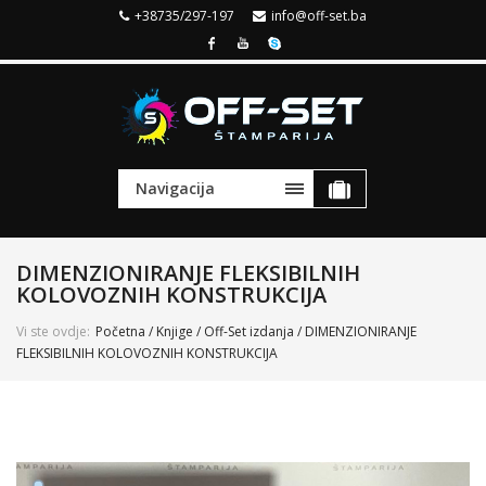
+38735/297-197
info@off-set.ba
Navigacija
DIMENZIONIRANJE FLEKSIBILNIH
KOLOVOZNIH KONSTRUKCIJA
Vi ste ovdje:
Početna
/
Knjige
/
Off-Set izdanja
/ DIMENZIONIRANJE
FLEKSIBILNIH KOLOVOZNIH KONSTRUKCIJA