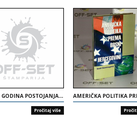
DESET GODINA POSTOJANJA MNK INVALIDNIH LICA “15. MAJ” TUZLA: POČECI MALOG NOGOMETA ZA INVALIDNA LICA U BIH: 1995-2005
Pročitaj više
Pročit