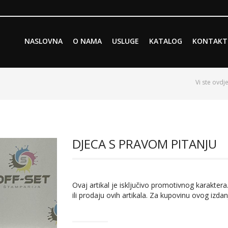
Skip to primary content
Skip to secondary content
NASLOVNA
O NAMA
USLUGE
KATALOG
KONTAKT
Main menu
Vi ste ovdje
DJECA S PRAVOM PITANJU
Ovaj artikal je isključivo promotivnog karaktera.
ili prodaju ovih artikala. Za kupovinu ovog izdan