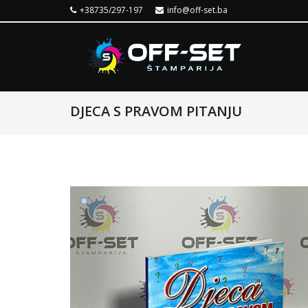
+38735/297-197
info@off-set.ba
DJECA S PRAVOM PITANJU