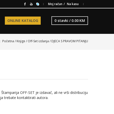
Moj račun
Na kasu
ONLINE KATALOG
0 stavki /
0.00
KM
:
Početna
/
Knjige
/
Off-Set izdanja
/ DJECA S PRAVOM PITANJU
 Štamparija OFF-SET je izdavač, ali ne vrši distribuciju
ja trebate kontaktirati autora.