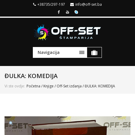
+38735/297-197
info@off-set.ba
Navigacija
ĐULKA: KOMEDIJA
Vi ste ovdje:
Početna
/
Knjige
/
Off-Set izdanja
/ ĐULKA: KOMEDIJA