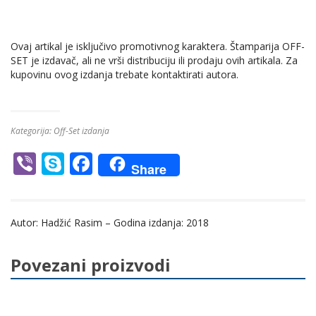
Ovaj artikal je isključivo promotivnog karaktera. Štamparija OFF-
SET je izdavač, ali ne vrši distribuciju ili prodaju ovih artikala. Za
kupovinu ovog izdanja trebate kontaktirati autora.
Kategorija:
Off-Set izdanja
Vi
S
F
Share
b
k
ac
er
y
e
Autor: Hadžić Rasim – Godina izdanja: 2018
p
b
e
o
Povezani proizvodi
o
k