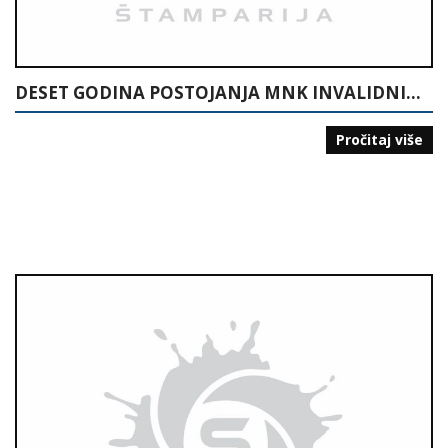
DESET GODINA POSTOJANJA MNK INVALIDNIH LICA “15. MAJ” TUZLA: POČECI MALOG NOGOMETA ZA INVALIDNA LICA U BIH: 1995-2005
Pročitaj više