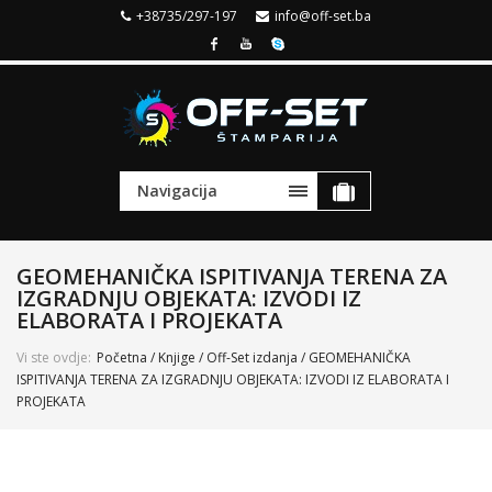
+38735/297-197
info@off-set.ba
Navigacija
GEOMEHANIČKA ISPITIVANJA TERENA ZA
IZGRADNJU OBJEKATA: IZVODI IZ
ELABORATA I PROJEKATA
Vi ste ovdje:
Početna
/
Knjige
/
Off-Set izdanja
/ GEOMEHANIČKA
ISPITIVANJA TERENA ZA IZGRADNJU OBJEKATA: IZVODI IZ ELABORATA I
PROJEKATA