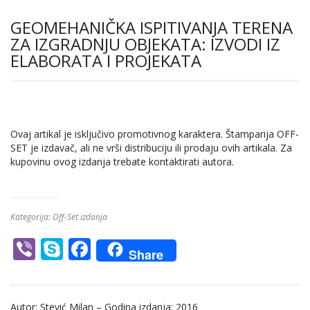
GEOMEHANIČKA ISPITIVANJA TERENA
ZA IZGRADNJU OBJEKATA: IZVODI IZ
ELABORATA I PROJEKATA
Ovaj artikal je isključivo promotivnog karaktera. Štamparija OFF-
SET je izdavač, ali ne vrši distribuciju ili prodaju ovih artikala. Za
kupovinu ovog izdanja trebate kontaktirati autora.
Kategorija:
Off-Set izdanja
Vi
S
F
Share
b
k
ac
er
y
e
Autor: Stević Milan – Godina izdanja: 2016