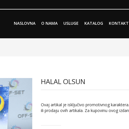
Skip to primary content
Skip to secondary content
NASLOVNA
O NAMA
USLUGE
KATALOG
KONTAKT
Main menu
HALAL OLSUN
Ovaj artikal je isključivo promotivnog karaktera.
ili prodaju ovih artikala. Za kupovinu ovog izdan