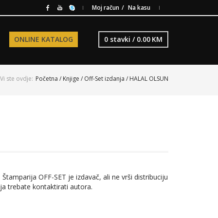
Moj račun
Na kasu
ONLINE KATALOG
0 stavki /
0.00
KM
Vi ste ovdje:
Početna
/
Knjige
/
Off-Set izdanja
/ HALAL OLSUN
 Štamparija OFF-SET je izdavač, ali ne vrši distribuciju
ja trebate kontaktirati autora.