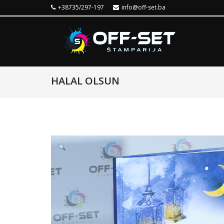
+38735/297-197
info@off-set.ba
HALAL OLSUN