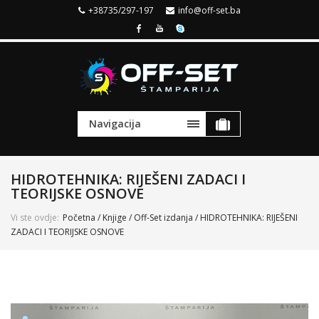
+38735/297-197
info@off-set.ba
Navigacija
HIDROTEHNIKA: RIJEŠENI ZADACI I
TEORIJSKE OSNOVE
Vi ste ovdje:
Početna
/
Knjige
/
Off-Set izdanja
/ HIDROTEHNIKA: RIJEŠENI
ZADACI I TEORIJSKE OSNOVE