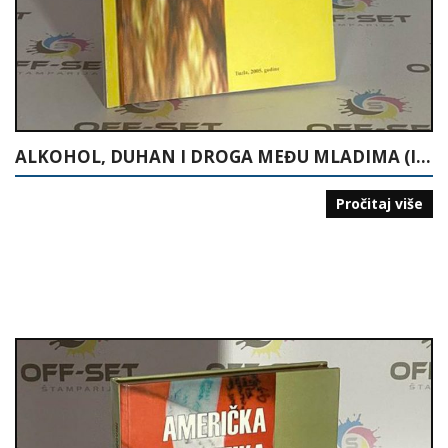
ALKOHOL, DUHAN I DROGA MEĐU MLADIMA (ISTRAŽIVANJE U ŠKOLAMA U TUZLANSKOM KANTONU)
Pročitaj više