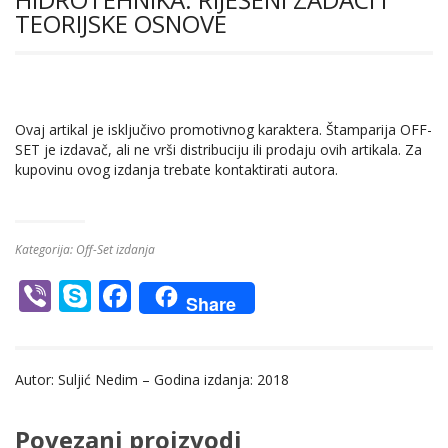
TEORIJSKE OSNOVE
Ovaj artikal je isključivo promotivnog karaktera. Štamparija OFF-
SET je izdavač, ali ne vrši distribuciju ili prodaju ovih artikala. Za
kupovinu ovog izdanja trebate kontaktirati autora.
Kategorija:
Off-Set izdanja
Vi
S
F
Share
b
k
ac
er
y
e
Autor: Suljić Nedim – Godina izdanja: 2018
p
b
e
o
Povezani proizvodi