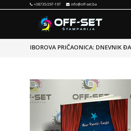
+38735/297-197
info@off-set.ba
IBOROVA PRIČAONICA: DNEVNIK Đ