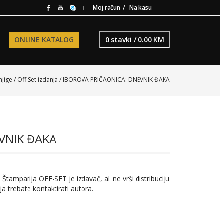
Moj račun
Na kasu
ONLINE KATALOG
0 stavki /
0.00
KM
njige
/
Off-Set izdanja
/ IBOROVA PRIČAONICA: DNEVNIK ĐAKA
VNIK ĐAKA
 Štamparija OFF-SET je izdavač, ali ne vrši distribuciju
ja trebate kontaktirati autora.