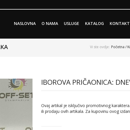
Skip to primary content
Skip to secondary content
NASLOVNA
O NAMA
USLUGE
KATALOG
KONTAKT
Main menu
AKA
Vi ste ovdje:
Početna
/
K
IBOROVA PRIČAONICA: DNE
Ovaj artikal je isključivo promotivnog karaktera.
ili prodaju ovih artikala. Za kupovinu ovog izdan