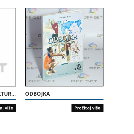
BIOMEHANIČKA I STRUKTURALNA ANALIZA TEHNIKE RUKOMETA
ODBOJKA
aj više
Pročitaj više