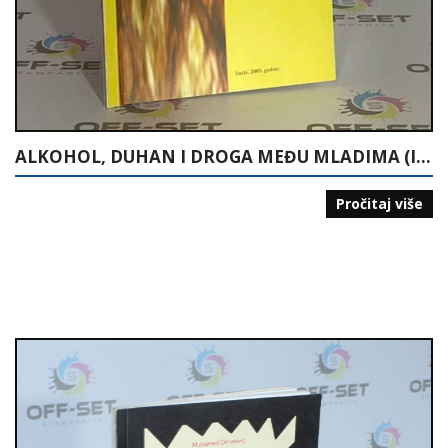
ALKOHOL, DUHAN I DROGA MEĐU MLADIMA (ISTRAŽIVANJE U ŠKOLAMA U TUZLANSKOM KANTONU)
Pročitaj više