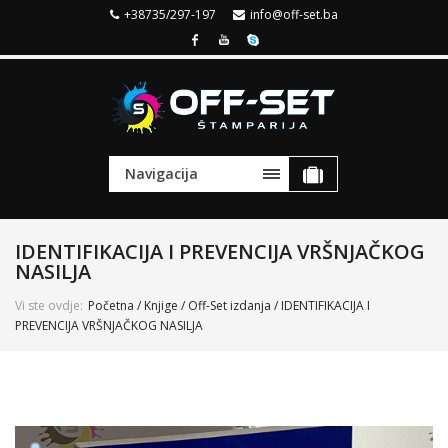
+38735/297-197
info@off-set.ba
Navigacija
IDENTIFIKACIJA I PREVENCIJA VRŠNJAČKOG
NASILJA
Vi ste ovdje:
Početna
/
Knjige
/
Off-Set izdanja
/ IDENTIFIKACIJA I
PREVENCIJA VRŠNJAČKOG NASILJA