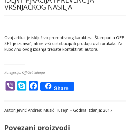
VRŠNJAČKOG NASILJA
Ovaj artikal je isključivo promotivnog karaktera. Štamparija OFF-
SET je izdavač, ali ne vrši distribuciju ili prodaju ovih artikala. Za
kupovinu ovog izdanja trebate kontaktirati autora.
Kategorija:
Off-Set izdanja
Vi
S
F
Share
b
k
ac
er
y
e
Autor: Jevrić Andrea; Musić Husejn – Godina izdanja: 2017
p
b
e
o
Povezani proizvodi