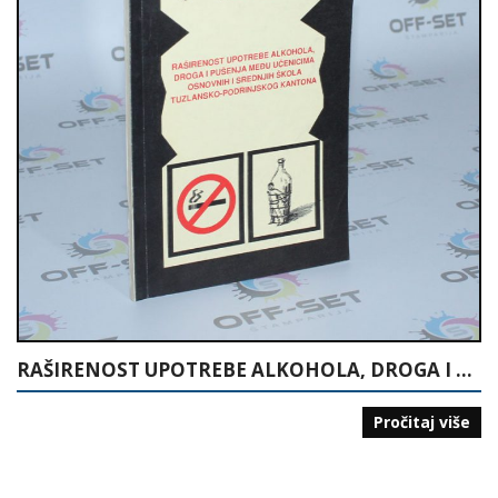
RAŠIRENOST UPOTREBE ALKOHOLA, DROGA I PUŠENJA MEĐU UČENICIMA OSNOVNIH I SREDNJIH ŠKOLA TUZLANSKO-PODRINJSKOG KANTONA
Pročitaj više