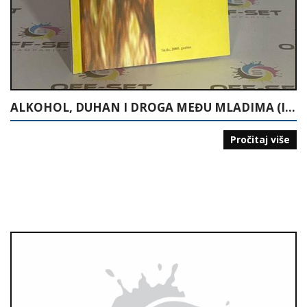
ALKOHOL, DUHAN I DROGA MEĐU MLADIMA (ISTRAŽIVANJE U ŠKOLAMA U TUZLANSKOM KANTONU)
Pročitaj više