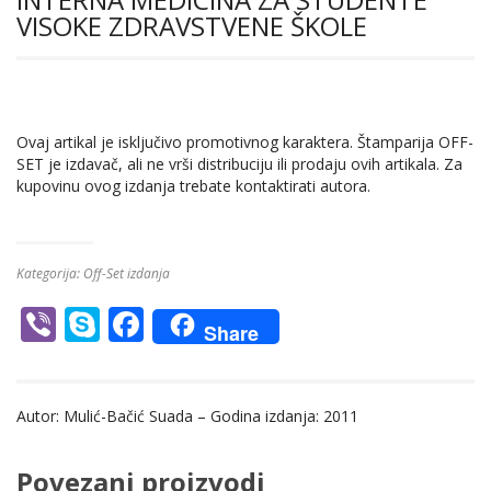
VISOKE ZDRAVSTVENE ŠKOLE
Ovaj artikal je isključivo promotivnog karaktera. Štamparija OFF-
SET je izdavač, ali ne vrši distribuciju ili prodaju ovih artikala. Za
kupovinu ovog izdanja trebate kontaktirati autora.
Kategorija:
Off-Set izdanja
Vi
S
F
Share
b
k
ac
er
y
e
Autor: Mulić-Bačić Suada – Godina izdanja: 2011
p
b
e
o
Povezani proizvodi