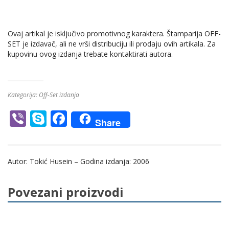
Ovaj artikal je isključivo promotivnog karaktera. Štamparija OFF-
SET je izdavač, ali ne vrši distribuciju ili prodaju ovih artikala. Za
kupovinu ovog izdanja trebate kontaktirati autora.
Kategorija:
Off-Set izdanja
Vi
S
F
Share
b
k
ac
er
y
e
Autor: Tokić Husein – Godina izdanja: 2006
p
b
e
o
Povezani proizvodi
o
k