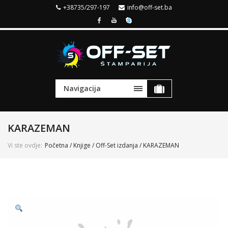
+38735/297-197
info@off-set.ba
Navigacija
KARAZEMAN
Vi ste ovdje:
Početna
/
Knjige
/
Off-Set izdanja
/ KARAZEMAN