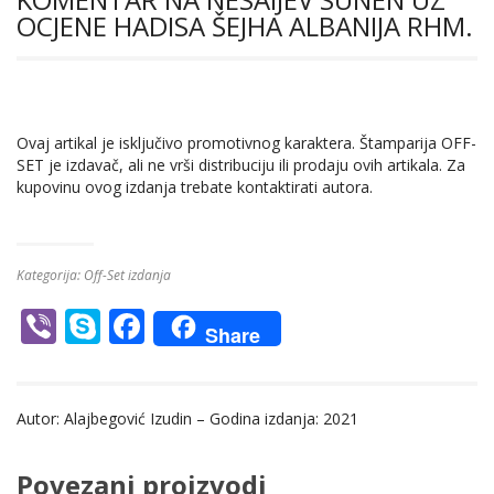
OCJENE HADISA ŠEJHA ALBANIJA RHM.
Ovaj artikal je isključivo promotivnog karaktera. Štamparija OFF-
SET je izdavač, ali ne vrši distribuciju ili prodaju ovih artikala. Za
kupovinu ovog izdanja trebate kontaktirati autora.
Kategorija:
Off-Set izdanja
Vi
S
F
Share
b
k
ac
er
y
e
Autor: Alajbegović Izudin – Godina izdanja: 2021
p
b
e
o
Povezani proizvodi