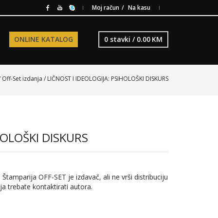
Moj račun
Na kasu
ONLINE KATALOG
0 stavki /
0.00
KM
/
Off-Set izdanja
/ LIČNOST I IDEOLOGIJA: PSIHOLOŠKI DISKURS
HOLOŠKI DISKURS
 Štamparija OFF-SET je izdavač, ali ne vrši distribuciju
ja trebate kontaktirati autora.