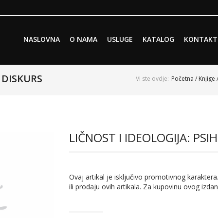
Skip to primary content
Skip to secondary content
NASLOVNA
O NAMA
USLUGE
KATALOG
KONTAKT
Main menu
I DISKURS
Vi ste ovdje:
Početna
/
Knjige
LIČNOST I IDEOLOGIJA: PSI
Ovaj artikal je isključivo promotivnog karaktera.
ili prodaju ovih artikala. Za kupovinu ovog izdan