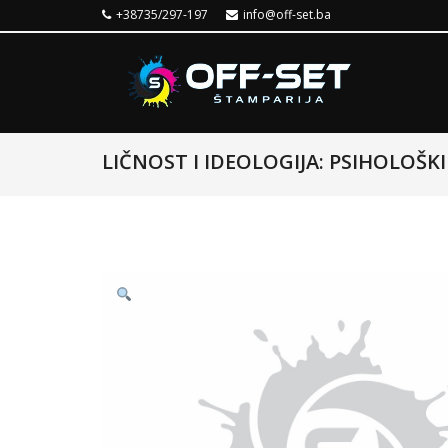
+38735/297-197
info@off-set.ba
LIČNOST I IDEOLOGIJA: PSIHOLOŠK