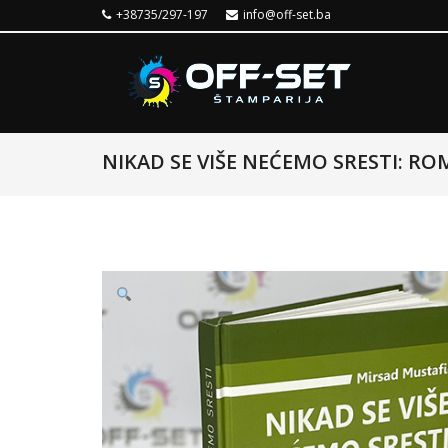
+38735/297-197
info@off-set.ba
NIKAD SE VIŠE NEĆEMO SRESTI: R