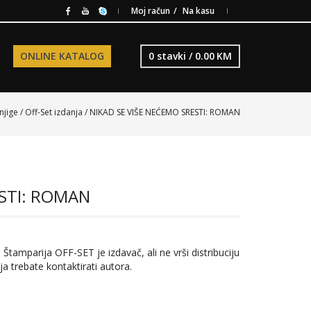
Moj račun
Na kasu
ONLINE KATALOG
0 stavki /
0.00
KM
njige
/
Off-Set izdanja
/ NIKAD SE VIŠE NEĆEMO SRESTI: ROMAN
ESTI: ROMAN
 Štamparija OFF-SET je izdavač, ali ne vrši distribuciju
ja trebate kontaktirati autora.