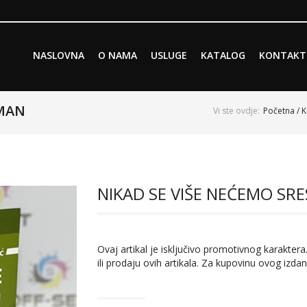
Skip to primary content
Skip to secondary content
NASLOVNA
O NAMA
USLUGE
KATALOG
KONTAKT
Main menu
OMAN
Vi ste ovdje:
Početna
/
K
NIKAD SE VIŠE NEĆEMO SR
Ovaj artikal je isključivo promotivnog karaktera.
ili prodaju ovih artikala. Za kupovinu ovog izdan