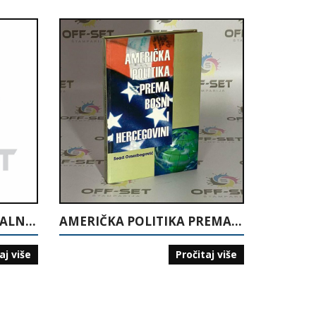
ZADOVOLJAVANJE SOCIJALNIH POTREBA U LOKALNOJ ZAJEDNICI
AMERIČKA POLITIKA PREMA BOSNI I HERCEGOVINI
aj više
Pročitaj više