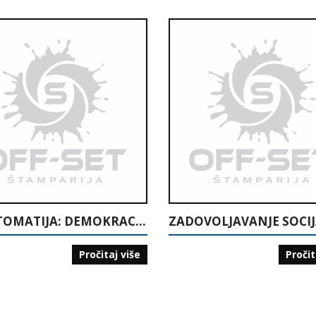
HRESTOMATIJA: DEMOKRACIJA I LJUDSKA PRAVA
Pročitaj više
Pročit