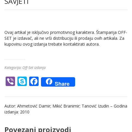
SAVJETI
Ovaj artikal je isključivo promotivnog karaktera. Štamparija OFF-
SET je izdavač, ali ne vrši distribuciju ili prodaju ovih artikala. Za
kupovinu ovog izdanja trebate kontaktirati autora.
Kategorija:
Off-Set izdanja
Vi
S
F
Share
b
k
ac
er
y
e
Autor: Ahmetović Damir; Mikić Branimir; Tanović Izudin – Godina
p
b
izdanja: 2010
e
o
o
Povezani proizvodi