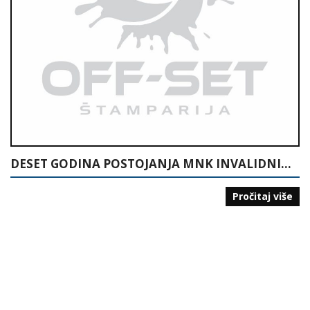
DESET GODINA POSTOJANJA MNK INVALIDNIH LICA “15. MAJ” TUZLA: POČECI MALOG NOGOMETA ZA INVALIDNA LICA U BIH: 1995-2005
Pročitaj više