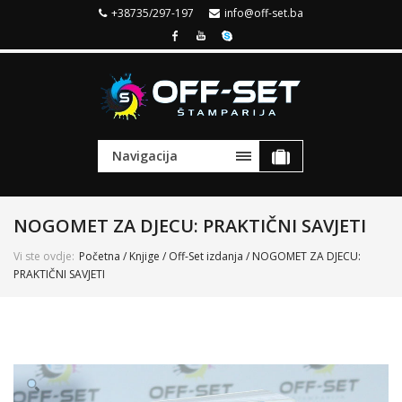
+38735/297-197
info@off-set.ba
Navigacija
NOGOMET ZA DJECU: PRAKTIČNI SAVJETI
Vi ste ovdje:
Početna
/
Knjige
/
Off-Set izdanja
/ NOGOMET ZA DJECU:
PRAKTIČNI SAVJETI