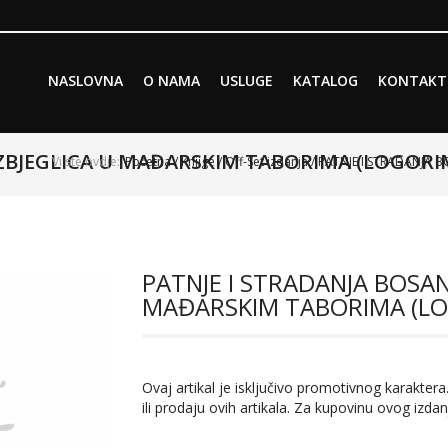
Skip to primary content
Skip to secondary content
NASLOVNA
O NAMA
USLUGE
KATALOG
KONTAKT
Main menu
IZBJEGLICA U MAĐARSKIM TABORIMA (LOGORI
Vi ste ovdje:
Početna
/
Knjige
/
Off-Set izdanja
/ PATNJE I STRADANJA 
PATNJE I STRADANJA BOSAN
MAĐARSKIM TABORIMA (L
Ovaj artikal je isključivo promotivnog karaktera.
ili prodaju ovih artikala. Za kupovinu ovog izdan