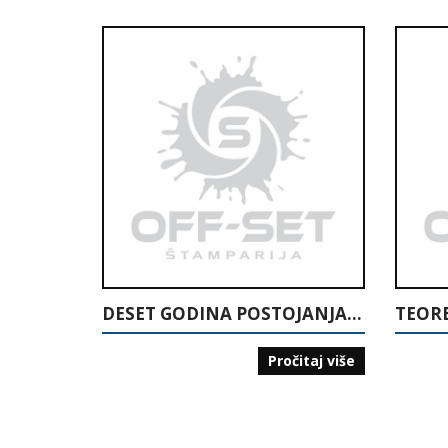
DESET GODINA POSTOJANJA MNK INVALIDNIH LICA “15. MAJ” TUZLA: POČECI MALOG NOGOMETA ZA INVALIDNA LICA U BIH: 1995-2005
TEOR
Pročitaj više