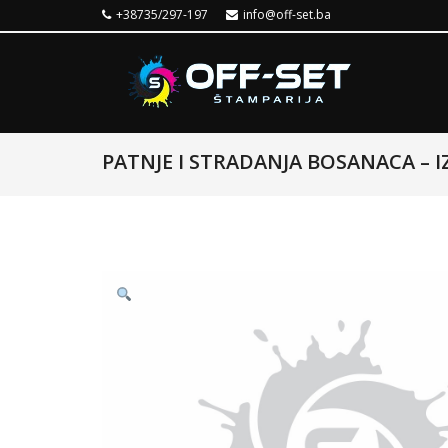
+38735/297-197
info@off-set.ba
PATNJE I STRADANJA BOSANACA – 