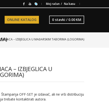
Moj račun
Na kasu
ONLINE KATALOG
0 stavki /
0.00
KM
MA)
BOSANACA – IZBJEGLICA U MAĐARSKIM TABORIMA (LOGORIMA)
ACA – IZBJEGLICA U
OGORIMA)
 Štamparija OFF-SET je izdavač, ali ne vrši distribuciju
ja trebate kontaktirati autora.