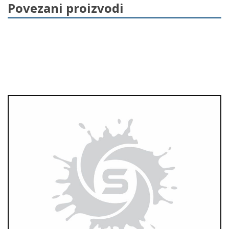
Povezani proizvodi
o
k