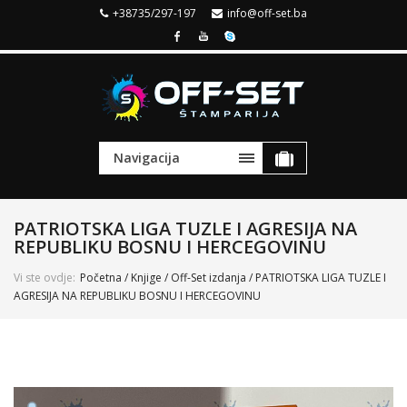
+38735/297-197
info@off-set.ba
Navigacija
PATRIOTSKA LIGA TUZLE I AGRESIJA NA
REPUBLIKU BOSNU I HERCEGOVINU
Vi ste ovdje:
Početna
/
Knjige
/
Off-Set izdanja
/ PATRIOTSKA LIGA TUZLE I
AGRESIJA NA REPUBLIKU BOSNU I HERCEGOVINU