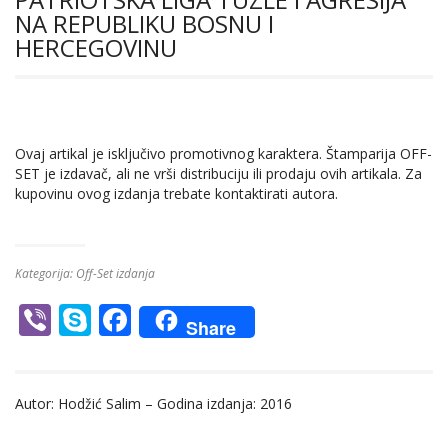
NA REPUBLIKU BOSNU I
HERCEGOVINU
Ovaj artikal je isključivo promotivnog karaktera. Štamparija OFF-
SET je izdavač, ali ne vrši distribuciju ili prodaju ovih artikala. Za
kupovinu ovog izdanja trebate kontaktirati autora.
Kategorija:
Off-Set izdanja
Vi
S
F
Share
b
k
ac
er
y
e
Autor: Hodžić Salim – Godina izdanja: 2016
p
b
e
o