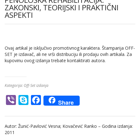
ZAKONSKI, TEORIJSKI I PRAKTIČNI
ASPEKTI
Ovaj artikal je isključivo promotivnog karaktera. Štamparija OFF-
SET je izdavač, ali ne vrši distribuciju ili prodaju ovih artikala. Za
kupovinu ovog izdanja trebate kontaktirati autora.
Kategorija:
Off-Set izdanja
Vi
S
F
Share
b
k
ac
er
y
e
Autor: Žunić-Pavlović Vesna; Kovačević Ranko – Godina izdanja:
p
b
2011
e
o