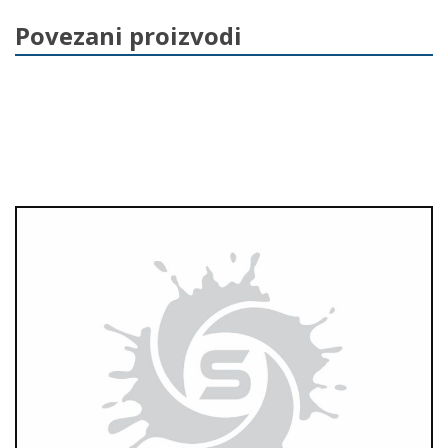
o
Povezani proizvodi
k