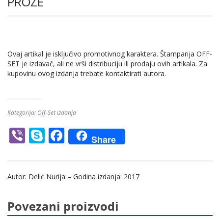
PROZE
Ovaj artikal je isključivo promotivnog karaktera. Štamparija OFF-
SET je izdavač, ali ne vrši distribuciju ili prodaju ovih artikala. Za
kupovinu ovog izdanja trebate kontaktirati autora.
Kategorija:
Off-Set izdanja
Vi
S
F
Share
b
k
ac
er
y
e
Autor: Delić Nurija – Godina izdanja: 2017
p
b
e
o
Povezani proizvodi
o