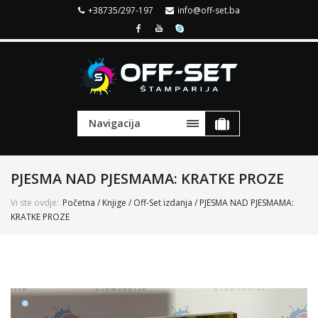
+38735/297-197
info@off-set.ba
Navigacija
PJESMA NAD PJESMAMA: KRATKE PROZE
Vi ste ovdje:
Početna
/
Knjige
/
Off-Set izdanja
/ PJESMA NAD PJESMAMA:
KRATKE PROZE