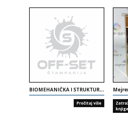
BIOMEHANIČKA I STRUKTURALNA ANALIZA TEHNIKE RUKOMETA
Mejre
Pročitaj više
Zatra
knjig