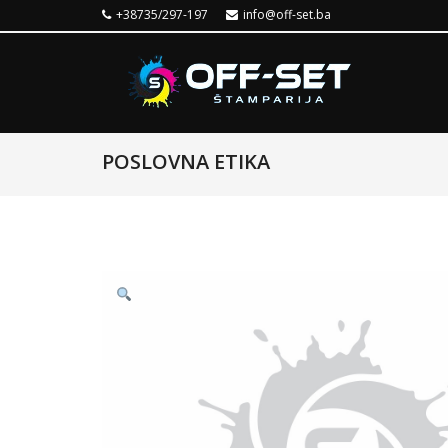
+38735/297-197
info@off-set.ba
POSLOVNA ETIKA