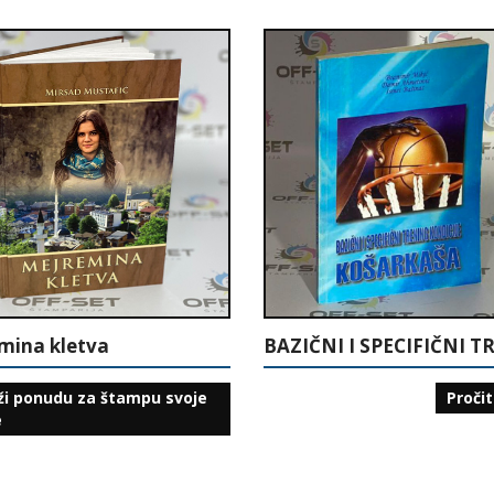
mina kletva
ži ponudu za štampu svoje
Pročit
e