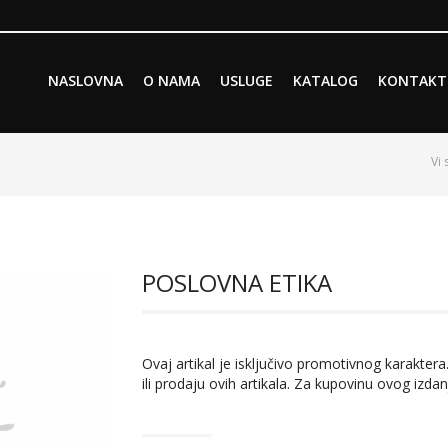
Skip to primary content
Skip to secondary content
NASLOVNA
O NAMA
USLUGE
KATALOG
KONTAKT
Main menu
Vi 
POSLOVNA ETIKA
Ovaj artikal je isključivo promotivnog karaktera.
ili prodaju ovih artikala. Za kupovinu ovog izdan