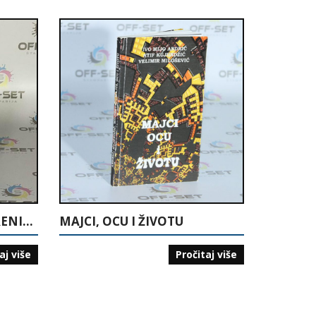
BAZIČNI I SPECIFIČNI TRENING KONDICIJE KOŠARKAŠA
MAJCI, OCU I ŽIVOTU
aj više
Pročitaj više