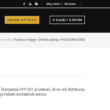
Moj račun
Na kasu
ONLINE KATALOG
0 stavki /
0.00
KM
ste ovdje:
Početna
/
Knjige
/
Off-Set izdanja
/ POSLOVNA ETIKA
 Štamparija OFF-SET je izdavač, ali ne vrši distribuciju
ja trebate kontaktirati autora.