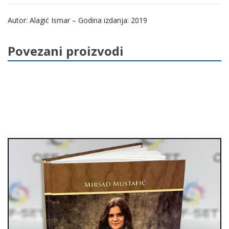
er
y
e
Autor: Alagić Ismar – Godina izdanja: 2019
p
b
e
o
Povezani proizvodi
o
k