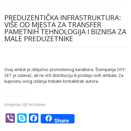
PREDUZENTIČKA INFRASTRUKTURA:
VIŠE OD MJESTA ZA TRANSFER
PAMETNIH TEHNOLOGIJA I BIZNISA ZA
MALE PREDUZETNIKE
Ovaj artikal je isključivo promotivnog karaktera. Štamparija OFF-
SET je izdavač, ali ne vrši distribuciju ili prodaju ovih artikala. Za
kupovinu ovog izdanja trebate kontaktirati autora.
Kategorija:
Off-Set izdanja
Vi
S
F
Share
b
k
ac