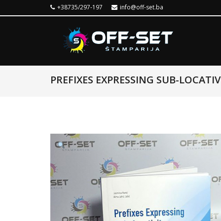
+38735/297-197
info@off-set.ba
PREFIXES EXPRESSING SUB-LOCATIV