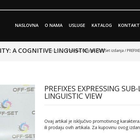
Skip to primary content
Skip to secondary content
NASLOVNA
O NAMA
USLUGE
KATALOG
KONTAKT
Main menu
ITY: A COGNITIVE LINGUISTIC VIEW
Vi ste ovdje:
Početna
/
Knjige
/
Off-Set izdanja
/ PREFIX
PREFIXES EXPRESSING SUB-
LINGUISTIC VIEW
Ovaj artikal je isključivo promotivnog karaktera.
ili prodaju ovih artikala. Za kupovinu ovog izdan