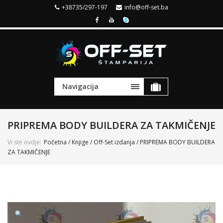
+38735/297-197
info@off-set.ba
Navigacija
PRIPREMA BODY BUILDERA ZA TAKMIČENJE
Vi ste ovdje:
Početna
/
Knjige
/
Off-Set izdanja
/ PRIPREMA BODY BUILDERA
ZA TAKMIČENJE