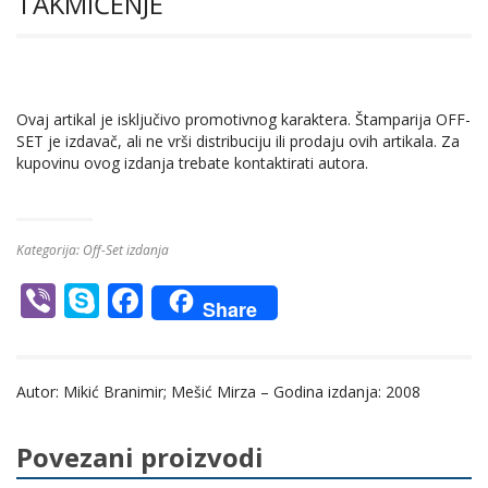
TAKMIČENJE
Ovaj artikal je isključivo promotivnog karaktera. Štamparija OFF-
SET je izdavač, ali ne vrši distribuciju ili prodaju ovih artikala. Za
kupovinu ovog izdanja trebate kontaktirati autora.
Kategorija:
Off-Set izdanja
Vi
S
F
Share
b
k
ac
er
y
e
Autor: Mikić Branimir; Mešić Mirza – Godina izdanja: 2008
p
b
e
o
Povezani proizvodi
o