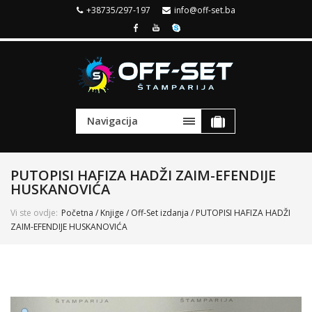
+38735/297-197
info@off-set.ba
Navigacija
PUTOPISI HAFIZA HADŽI ZAIM-EFENDIJE
HUSKANOVIĆA
Vi ste ovdje:
Početna
/
Knjige
/
Off-Set izdanja
/ PUTOPISI HAFIZA HADŽI
ZAIM-EFENDIJE HUSKANOVIĆA