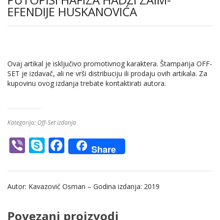
EFENDIJE HUSKANOVIĆA
Ovaj artikal je isključivo promotivnog karaktera. Štamparija OFF-
SET je izdavač, ali ne vrši distribuciju ili prodaju ovih artikala. Za
kupovinu ovog izdanja trebate kontaktirati autora.
Kategorija:
Off-Set izdanja
Vi
S
F
Share
b
k
ac
er
y
e
Autor: Kavazović Osman – Godina izdanja: 2019
p
b
e
o
Povezani proizvodi