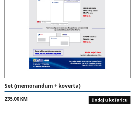
Set (memorandum + koverta)
235.00
KM
Dodaj u košaricu