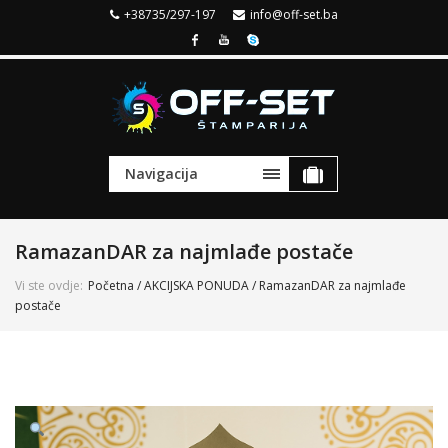
+38735/297-197
info@off-set.ba
Navigacija
RamazanDAR za najmlađe postače
Vi ste ovdje:
Početna
/
AKCIJSKA PONUDA
/ RamazanDAR za najmlađe
postače