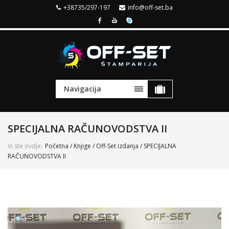
+38735/297-197
info@off-set.ba
Navigacija
SPECIJALNA RAČUNOVODSTVA II
Vi ste ovdje:
Početna
/
Knjige
/
Off-Set izdanja
/ SPECIJALNA
RAČUNOVODSTVA II