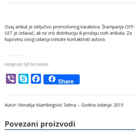
Ovaj artikal je isključivo promotivnog karaktera. Štamparija OFF-
SET je izdavač, ali ne vrši distribuciju ili prodaju ovih artikala. Za
kupovinu ovog izdanja trebate kontaktirati autora.
Kategorija:
Off-Set izdanja
Vi
S
F
Share
b
k
ac
er
y
e
Autor: Novalija Islambegović Selma – Godina izdanja: 2015
p
b
e
o
Povezani proizvodi
o
k