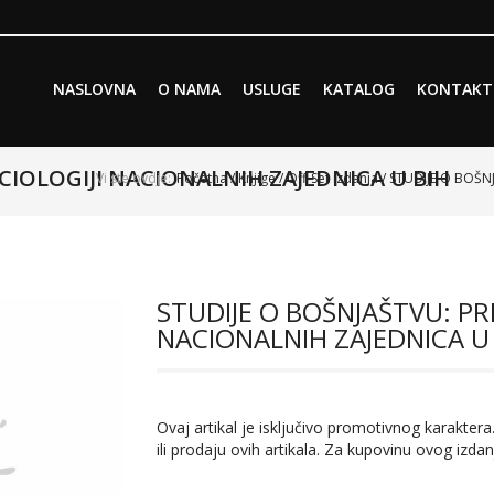
Skip to primary content
Skip to secondary content
NASLOVNA
O NAMA
USLUGE
KATALOG
KONTAKT
Main menu
CIOLOGIJI NACIONALNIH ZAJEDNICA U BIH
Vi ste ovdje:
Početna
/
Knjige
/
Off-Set izdanja
/ STUDIJE O BOŠN
STUDIJE O BOŠNJAŠTVU: PR
NACIONALNIH ZAJEDNICA U
Ovaj artikal je isključivo promotivnog karaktera.
ili prodaju ovih artikala. Za kupovinu ovog izdan