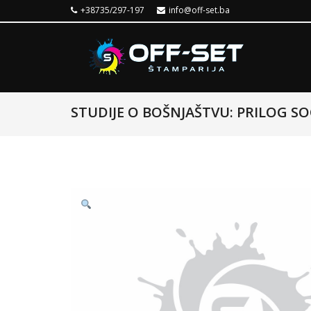
+38735/297-197
info@off-set.ba
STUDIJE O BOŠNJAŠTVU: PRILOG SO