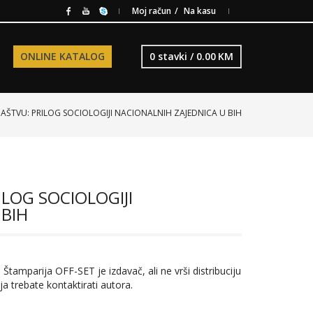
Moj račun
Na kasu
ONLINE KATALOG
0 stavki /
0.00
KM
JAŠTVU: PRILOG SOCIOLOGIJI NACIONALNIH ZAJEDNICA U BIH
ILOG SOCIOLOGIJI
 BIH
 Štamparija OFF-SET je izdavač, ali ne vrši distribuciju
ja trebate kontaktirati autora.