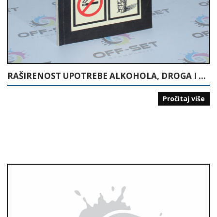
RAŠIRENOST UPOTREBE ALKOHOLA, DROGA I PUŠENJA MEĐU UČENICIMA OSNOVNIH I SREDNJIH ŠKOLA TUZLANSKO-PODRINJSKOG KANTONA
Pročitaj više