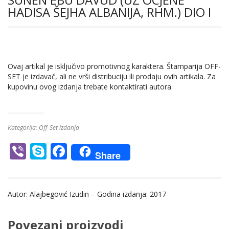
HADISA ŠEJHA ALBANIJA, RHM.) DIO I
Ovaj artikal je isključivo promotivnog karaktera. Štamparija OFF-
SET je izdavač, ali ne vrši distribuciju ili prodaju ovih artikala. Za
kupovinu ovog izdanja trebate kontaktirati autora.
Kategorija:
Off-Set izdanja
Vi
S
F
Share
b
k
ac
er
y
e
Autor: Alajbegović Izudin – Godina izdanja: 2017
p
b
e
o
Povezani proizvodi