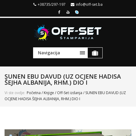
+38735/297-197
info@off-set.ba
Navigacija
SUNEN EBU DAVUD (UZ OCJENE HADISA
ŠEJHA ALBANIJA, RHM.) DIO I
Vi ste ovdje:
Početna
/
Knjige
/
Off-Set izdanja
/ SUNEN EBU DAVUD (UZ
OCJENE HADISA ŠEJHA ALBANIJA, RHM.) DIO I