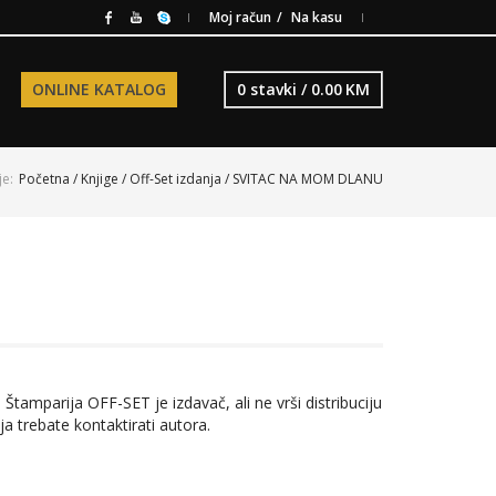
Moj račun
Na kasu
ONLINE KATALOG
0 stavki /
0.00
KM
je:
Početna
/
Knjige
/
Off-Set izdanja
/ SVITAC NA MOM DLANU
 Štamparija OFF-SET je izdavač, ali ne vrši distribuciju
ja trebate kontaktirati autora.