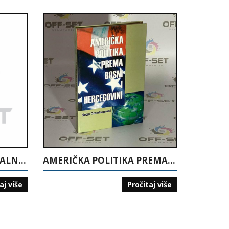
ZADOVOLJAVANJE SOCIJALNIH POTREBA U LOKALNOJ ZAJEDNICI
AMERIČKA POLITIKA PREMA BOSNI I HERCEGOVINI
aj više
Pročitaj više