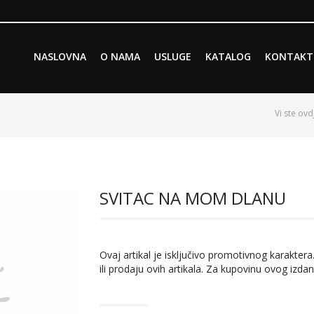
Skip to primary content
Skip to secondary content
NASLOVNA
O NAMA
USLUGE
KATALOG
KONTAKT
Main menu
Vi ste ovd
SVITAC NA MOM DLANU
Ovaj artikal je isključivo promotivnog karaktera.
ili prodaju ovih artikala. Za kupovinu ovog izdan