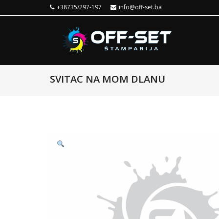
+38735/297-197
info@off-set.ba
SVITAC NA MOM DLANU