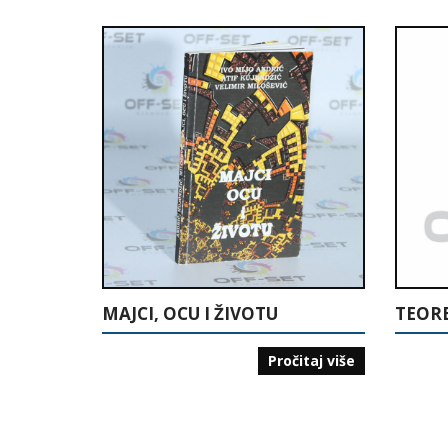
MAJCI, OCU I ŽIVOTU
TEOR
Pročitaj više