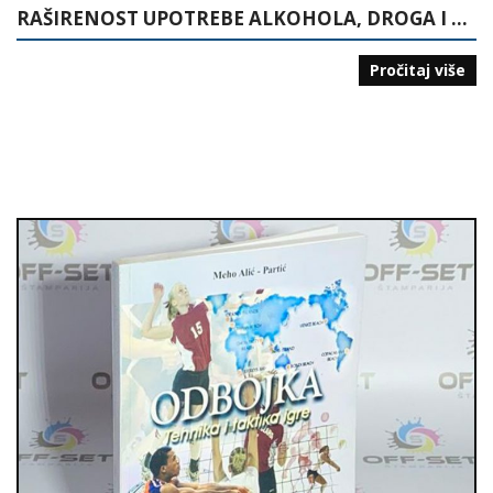
RAŠIRENOST UPOTREBE ALKOHOLA, DROGA I PUŠENJA MEĐU UČENICIMA OSNOVNIH I SREDNJIH ŠKOLA TUZLANSKO-PODRINJSKOG KANTONA
Pročitaj više