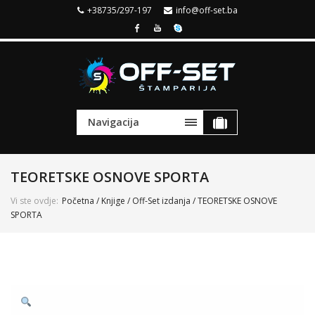
+38735/297-197
info@off-set.ba
Navigacija
TEORETSKE OSNOVE SPORTA
Vi ste ovdje:
Početna
/
Knjige
/
Off-Set izdanja
/ TEORETSKE OSNOVE
SPORTA