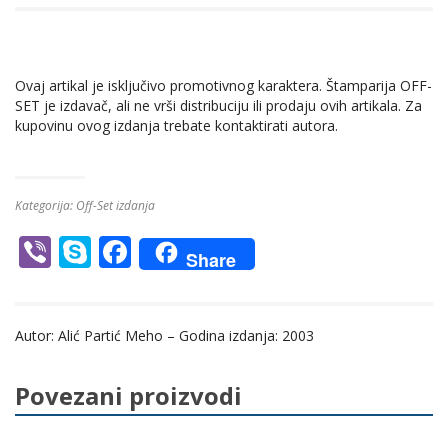
Ovaj artikal je isključivo promotivnog karaktera. Štamparija OFF-
SET je izdavač, ali ne vrši distribuciju ili prodaju ovih artikala. Za
kupovinu ovog izdanja trebate kontaktirati autora.
Kategorija:
Off-Set izdanja
Vi
S
F
Share
b
k
ac
er
y
e
Autor: Alić Partić Meho – Godina izdanja: 2003
p
b
e
o
Povezani proizvodi
o
k