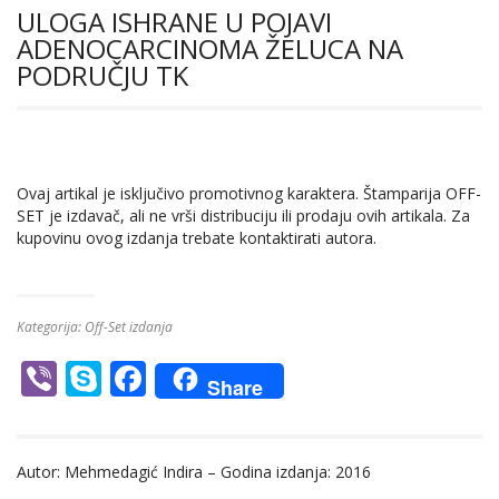
ULOGA ISHRANE U POJAVI
ADENOCARCINOMA ŽELUCA NA
PODRUČJU TK
Ovaj artikal je isključivo promotivnog karaktera. Štamparija OFF-
SET je izdavač, ali ne vrši distribuciju ili prodaju ovih artikala. Za
kupovinu ovog izdanja trebate kontaktirati autora.
Kategorija:
Off-Set izdanja
Vi
S
F
Share
b
k
ac
er
y
e
Autor: Mehmedagić Indira – Godina izdanja: 2016
p
b