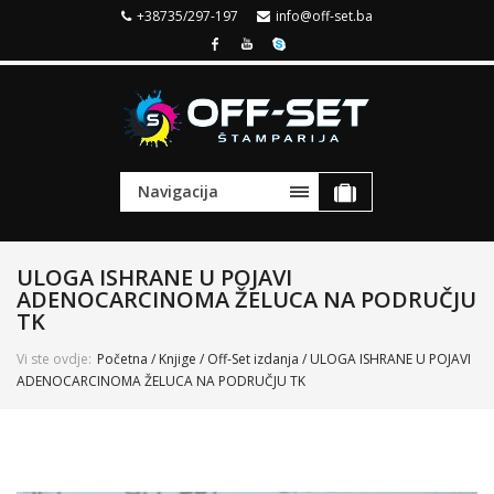
+38735/297-197
info@off-set.ba
Navigacija
ULOGA ISHRANE U POJAVI
ADENOCARCINOMA ŽELUCA NA PODRUČJU
TK
Vi ste ovdje:
Početna
/
Knjige
/
Off-Set izdanja
/ ULOGA ISHRANE U POJAVI
ADENOCARCINOMA ŽELUCA NA PODRUČJU TK