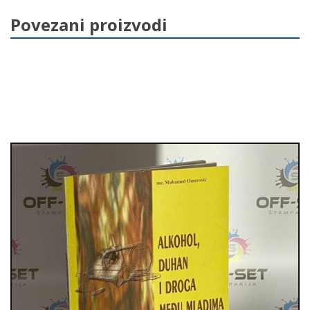
e
o
Povezani proizvodi
o
k