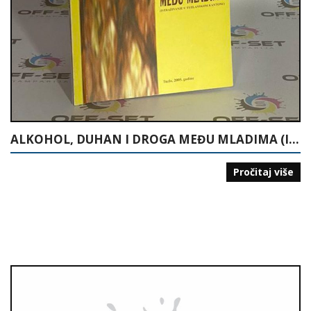
ALKOHOL, DUHAN I DROGA MEĐU MLADIMA (ISTRAŽIVANJE U ŠKOLAMA U TUZLANSKOM KANTONU)
Pročitaj više