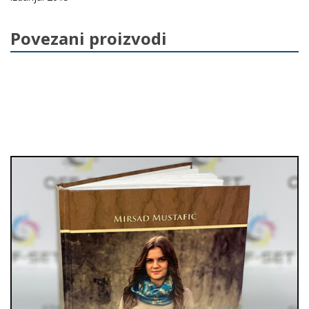
e
o
o
Povezani proizvodi
k