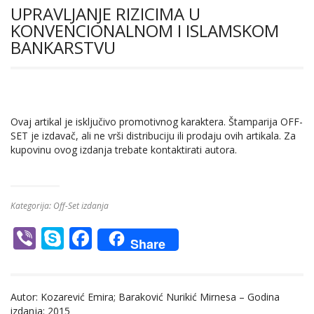
UPRAVLJANJE RIZICIMA U
KONVENCIONALNOM I ISLAMSKOM
BANKARSTVU
Ovaj artikal je isključivo promotivnog karaktera. Štamparija OFF-
SET je izdavač, ali ne vrši distribuciju ili prodaju ovih artikala. Za
kupovinu ovog izdanja trebate kontaktirati autora.
Kategorija:
Off-Set izdanja
Vi
S
F
Share
b
k
ac
er
y
e
Autor: Kozarević Emira; Baraković Nurikić Mirnesa – Godina
p
b
izdanja: 2015