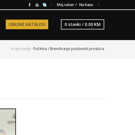
Moj račun
Na kasu
ONLINE KATALOG
0 stavki /
0.00
KM
Vi ste ovdje:
Početna
/ Brendiranje poslovnih prostora