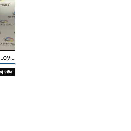
RAČUNOVODSTVO I POSLOVNE FINANSIJE ZA MENADŽERE: SAVREMENI PRISTUP
aj više