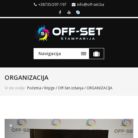
+38735/297-197
info@off-set.ba
Navigacija
ORGANIZACIJA
Vi ste ovdje:
Početna
/
Knjige
/
Off-Set izdanja
/ ORGANIZACIJA