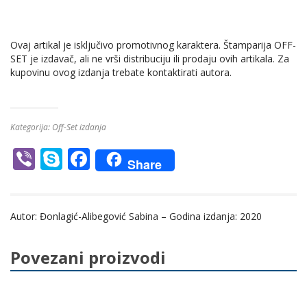
Ovaj artikal je isključivo promotivnog karaktera. Štamparija OFF-
SET je izdavač, ali ne vrši distribuciju ili prodaju ovih artikala. Za
kupovinu ovog izdanja trebate kontaktirati autora.
Kategorija:
Off-Set izdanja
Vi
S
F
Share
b
k
ac
er
y
e
Autor: Đonlagić-Alibegović Sabina – Godina izdanja: 2020
p
b
e
o
Povezani proizvodi
o
k