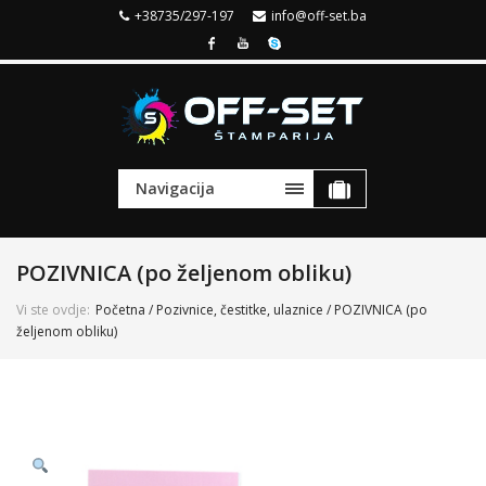
+38735/297-197
info@off-set.ba
Navigacija
POZIVNICA (po željenom obliku)
Vi ste ovdje:
Početna
/
Pozivnice, čestitke, ulaznice
/ POZIVNICA (po
željenom obliku)