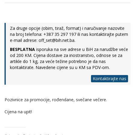
Za druge opcije (obim, tiraž, format) i naručivanje nazovite
na broj telefona: +387 35 297 197 ili nas kontaktirajte putem
e-mail adrese: off_set@bih.net.ba.
BESPLATNA
isporuka na sve adrese u BiH za narudžbe veće
od 200 KM. Cijena dostave za inostranstvo, odnose se za
artikle do 1 kg, za veće težine potrebno je da nas
kontaktirate. Navedene cijene su u KM sa PDV-om.
Kontaktirajte nas
Pozivnice za promocije, rođendane, svečane večere.
Cijena na upit!