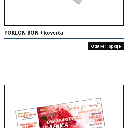
POKLON BON + koverta
Odaberi opcije