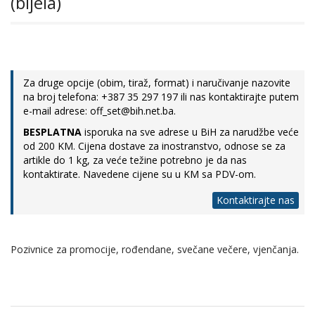
(bijela)
Za druge opcije (obim, tiraž, format) i naručivanje nazovite
na broj telefona: +387 35 297 197 ili nas kontaktirajte putem
e-mail adrese: off_set@bih.net.ba.
BESPLATNA
isporuka na sve adrese u BiH za narudžbe veće
od 200 KM. Cijena dostave za inostranstvo, odnose se za
artikle do 1 kg, za veće težine potrebno je da nas
kontaktirate. Navedene cijene su u KM sa PDV-om.
Kontaktirajte nas
Pozivnice za promocije, rođendane, svečane večere, vjenčanja.