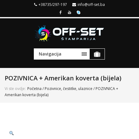
+38735/297-197
info@off-set.ba
Navigacija
POZIVNICA + Amerikan koverta (bijela)
Vi ste ovdje:
Početna
/
Pozivnice, čestitke, ulaznice
/ POZIVNICA +
Amerikan koverta (bijela)